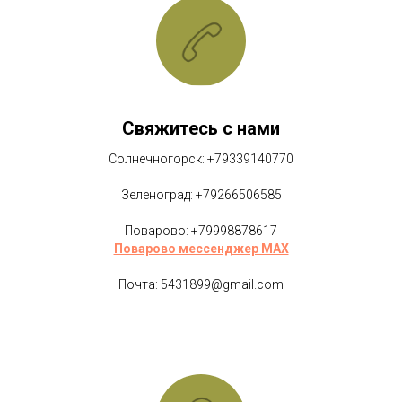
Свяжитесь с нами
Солнечногорск: +79339140770
Зеленоград: +79266506585
Поварово: +79998878617
Поварово мессенджер MAX
Почта: 5431899@gmail.com