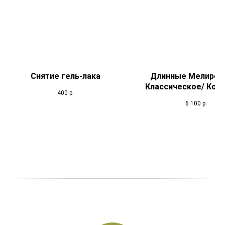
Снятие гель-лака
Длинные Мелиров
Классическое/ Конт
400
р.
+Тон
6 100
р.