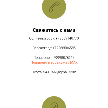
Свяжитесь с нами
Солнечногорск: +79339140770
Зеленоград: +79266506585
Поварово: +79998878617
Поварово мессенджер MAX
Почта: 5431899@gmail.com