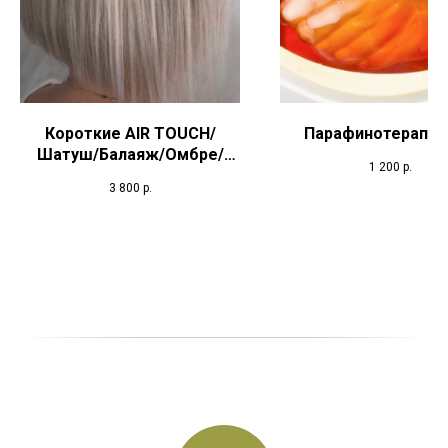
Короткие AIR TOUCH/
Парафинотерапия
Шатуш/Балаяж/Омбре/
1 200
р.
ХэндТач
3 800
р.