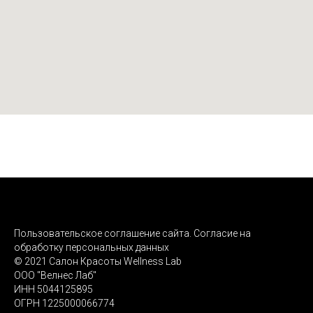
Пользовательское соглашение сайта. Согласие на
обработку персональных данных
© 2021 Салон Красоты Wellness Lab
ООО "Велнес Лаб"
ИНН 5044125895
ОГРН 1225000066774