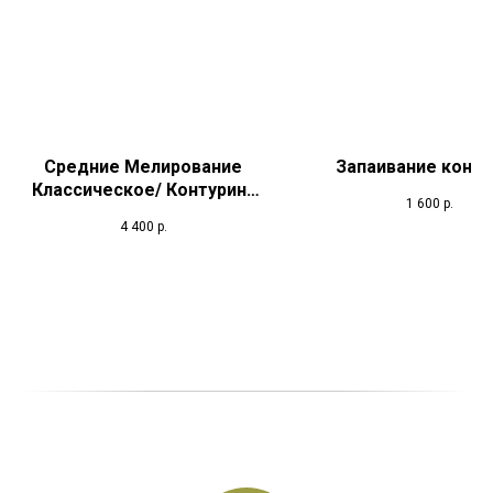
Средние Мелирование
Запаивание конч
Классическое/ Контуринг
1 600
р.
+Тон
4 400
р.