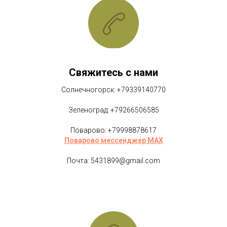
Свяжитесь с нами
Солнечногорск: +79339140770
Зеленоград: +79266506585
Поварово: +79998878617
Поварово мессенджер MAX
Почта: 5431899@gmail.com