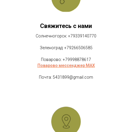
Свяжитесь с нами
Солнечногорск: +79339140770
Зеленоград: +79266506585
Поварово: +79998878617
Поварово мессенджер MAX
Почта: 5431899@gmail.com