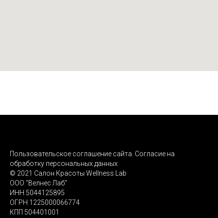
Пользовательское соглашение сайта. Согласие на
обработку персональных данных
© 2021 Салон Красоты Wellness Lab
ООО "Велнес Лаб"
ИНН 5044125895
ОГРН 1225000066774
КПП 504401001