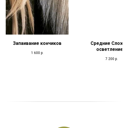
Запаивание кончиков
Средние Сложн
осветление и
1 600
р.
колорировани
7 200
р.