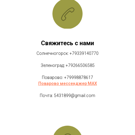
Свяжитесь с нами
Солнечногорск: +79339140770
Зеленоград: +79266506585
Поварово: +79998878617
Поварово мессенджер MAX
Почта: 5431899@gmail.com