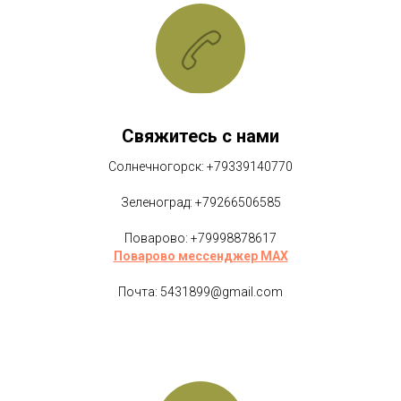
Свяжитесь с нами
Солнечногорск: +79339140770
Зеленоград: +79266506585
Поварово: +79998878617
Поварово мессенджер MAX
Почта: 5431899@gmail.com