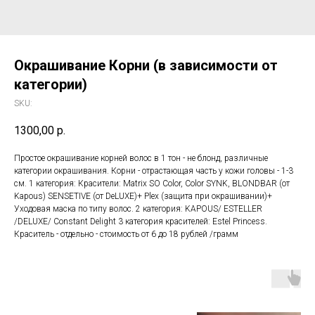
Окрашивание Корни (в зависимости от
категории)
SKU:
1300,00
р.
Простое окрашивание корней волос в 1 тон - не блонд, различные
категории окрашивания. Корни - отрастающая часть у кожи головы - 1-3
см. 1 категория: Красители: Matrix SO Color, Color SYNK, BLONDBAR (от
Kapous) SENSETIVE (от DeLUXE)+ Plex (защита при окрашивании)+
Уходовая маска по типу волос. 2 категория: KAPOUS/ ESTELLER
/DELUXE/ Constant Delight 3 категория красителей: Estel Princess.
Краситель - отдельно - стоимость от 6 до 18 рублей /грамм