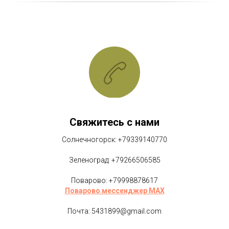
Свяжитесь с нами
Солнечногорск: +79339140770
Зеленоград: +79266506585
Поварово: +79998878617
Поварово мессенджер MAX
Почта: 5431899@gmail.com