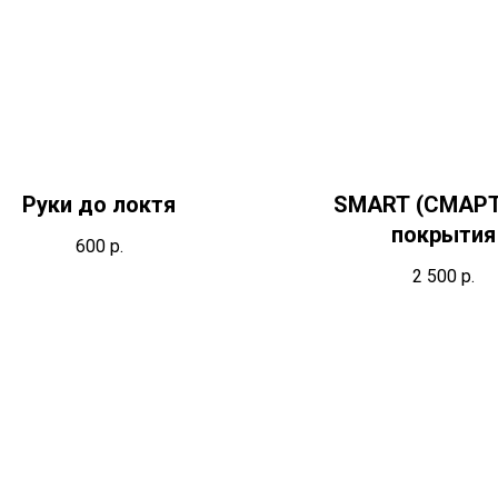
Руки до локтя
SMART (СМАРТ
покрытия
600
р.
2 500
р.