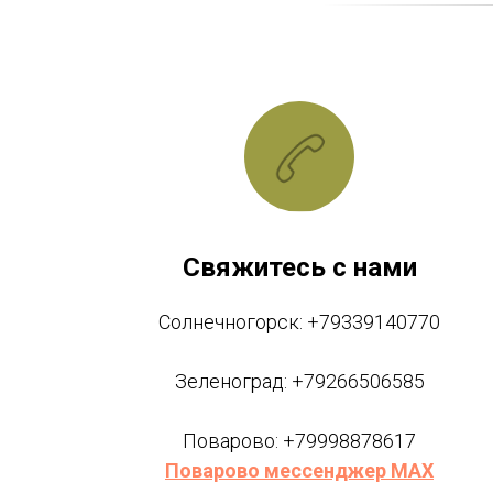
Свяжитесь с нами
Солнечногорск: +79339140770
Зеленоград: +79266506585
Поварово: +79998878617
Поварово мессенджер MAX