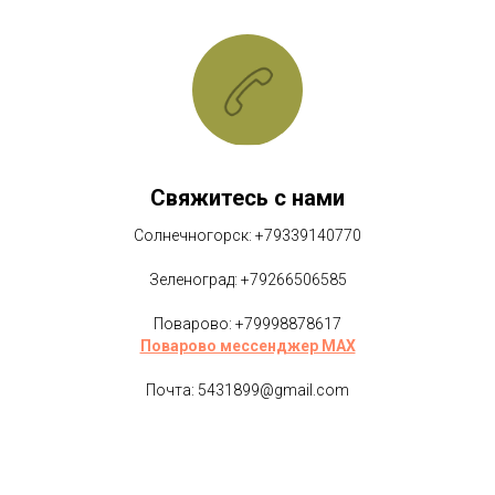
Свяжитесь с нами
Солнечногорск: +79339140770
Зеленоград: +79266506585
Поварово: +79998878617
Поварово мессенджер MAX
Почта: 5431899@gmail.com