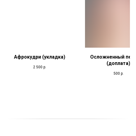
Афрокудри (укладка)
Осложненный пед
(доплата)
2 500
р.
500
р.