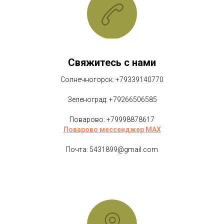
Свяжитесь с нами
Солнечногорск: +79339140770
Зеленоград: +79266506585
Поварово: +79998878617
Поварово мессенджер MAX
Почта: 5431899@gmail.com