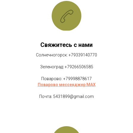
Свяжитесь с нами
Солнечногорск: +79339140770
Зеленоград: +79266506585
Поварово: +79998878617
Поварово мессенджер MAX
Почта: 5431899@gmail.com